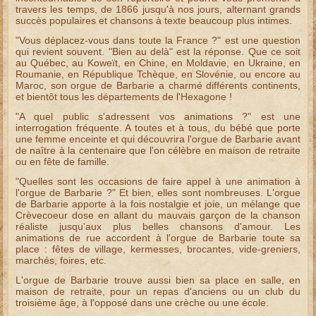
travers les temps, de 1866 jusqu'à nos jours, alternant grands
succès populaires et chansons à texte beaucoup plus intimes.
"Vous déplacez-vous dans toute la France ?" est une question
qui revient souvent. "Bien au delà" est la réponse. Que ce soit
au Québec, au Koweït, en Chine, en Moldavie, en Ukraine, en
Roumanie, en République Tchèque, en Slovénie, ou encore au
Maroc
, son
orgue de Barbarie
a charmé différents continents,
et bientôt tous les départements de l'Hexagone !
"A quel public s'adressent vos
animations
?" est une
interrogation fréquente. A toutes et à tous, du bébé que porte
une femme enceinte et qui découvrira l'
orgue de Barbarie
avant
de naître à la centenaire que l'on célèbre en maison de retraite
ou en
fête de famille
.
"Quelles sont les occasions de faire appel à une
animation
à
l'
orgue de Barbarie
?" Et bien, elles sont nombreuses. L'
orgue
de Barbarie
apporte à la fois nostalgie et joie, un mélange que
Crèvecoeur dose en allant du mauvais garçon de la chanson
réaliste jusqu'aux plus belles chansons d'amour. Les
animations de rue
accordent à l'
orgue de Barbarie
toute sa
place :
fêtes de village
, kermesses, brocantes, vide-greniers,
marchés, foires, etc.
L'
orgue de Barbarie
trouve aussi bien sa place en salle, en
maison de retraite, pour un
repas d'anciens
ou un
club du
troisième âge
, à l'opposé dans une crèche ou une école.