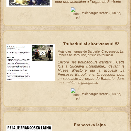
pour une animation à l' orgue de Barbarie.
télécharger l'article
(258 Ko)
Trubaduri ai altor vremuri #2
Mots-clés : orgue de Barbarie, Crèvecoeur, La
Princesse Barouline, article en roumain
Encore "les troubadours d'antan" ! Cette
fois à Suceava (Roumanie), devant le
Musée d'Histoire qui a accueilli La
Princesse Barouline et Crèvecoeur pour
un spectacle à l' orgue de Barbarie, dans
une ambiance guinguette.
télécharger l'article
(264 Ko)
Francoska lajna