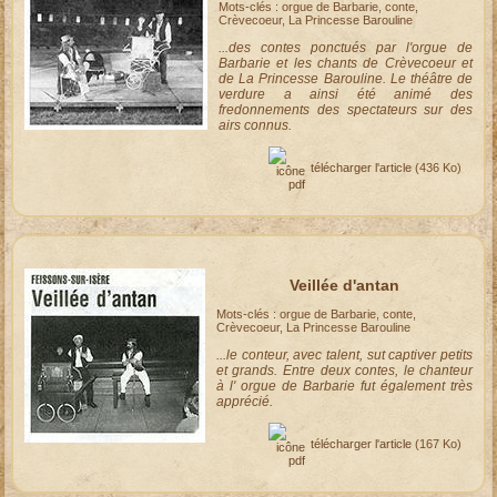
Mots-clés : orgue de Barbarie, conte,
Crèvecoeur, La Princesse Barouline
...des contes ponctués par l'orgue de
Barbarie et les chants de Crèvecoeur et
de La Princesse Barouline. Le théâtre de
verdure a ainsi été animé des
fredonnements des spectateurs sur des
airs connus.
télécharger l'article
(436 Ko)
Veillée d'antan
Mots-clés : orgue de Barbarie, conte,
Crèvecoeur, La Princesse Barouline
...le conteur, avec talent, sut captiver petits
et grands. Entre deux contes, le chanteur
à l' orgue de Barbarie fut également très
apprécié.
télécharger l'article
(167 Ko)