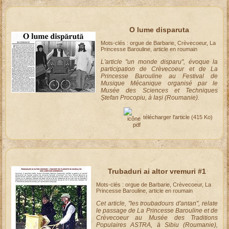
O lume disparuta
Mots-clés : orgue de Barbarie, Crèvecoeur, La
Princesse Barouline, article en roumain
L'article "un monde disparu", évoque la
participation de Crèvecoeur et de La
Princesse Barouline au Festival de
Musique Mécanique organisé par le
Musée des Sciences et Techniques
Ștefan Procopiu, à Iași (Roumanie).
télécharger l'article
(415 Ko)
Trubaduri ai altor vremuri #1
Mots-clés : orgue de Barbarie, Crèvecoeur, La
Princesse Barouline, article en roumain
Cet article, "les troubadours d'antan", relate
le passage de La Princesse Barouline et de
Crèvecoeur au Musée des Traditions
Populaires ASTRA, à Sibiu (Roumanie),