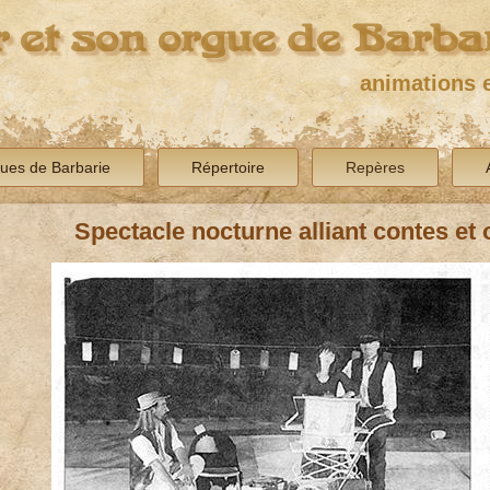
 et son orgue de Barba
animations e
ues de Barbarie
Répertoire
Repères
Spectacle nocturne alliant contes et