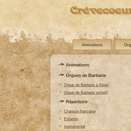
Crèvecoeur
Animations
Org
Animations
Orgues de Barbarie
Orgue de Barbarie à flûtes
Orgue de Barbarie portatif
Répertoire
Chanson française
Enfantin
Instrumental