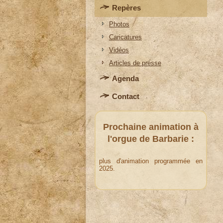
Repères
Photos
Caricatures
Vidéos
Articles de presse
Agenda
Contact
Prochaine
animation à
l'orgue de Barbarie
:
plus d'animation programmée en
2025.