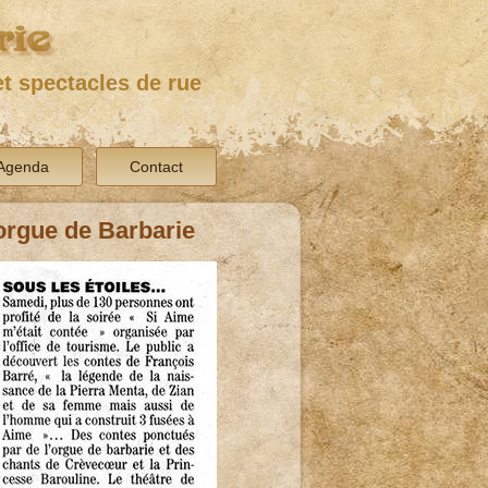
rie
t spectacles de rue
Agenda
Contact
 orgue de Barbarie