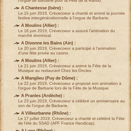
l'orgue de Barbarie
pour la Fête de la Rando.
A Chantesse (
Isère
) :
Le 15 juin 2019, Crèvecoeur a chanté et animé la journée
festive intergénérationnelle à l'orgue de Barbarie.
A Moulins (
Allier
) :
Le 16 juin 2019, Crèvecoeur a assuré l'animation du
marché dominical.
A Divonne les Bains (
Ain
) :
Le 20 juin 2019, Crèvecoeur a participé à l'animation
d'une
fête privée
au casino.
A Moulins (
Allier
) :
Le 21 juin 2019, Crèvecoeur a animé la
Fête de la
Musique
au restaurant Chez les Oncles.
A Manglieu (
Puy de Dôme
) :
Le 22 juin 2019, Crèvecoeur a proposé son animation à
l'orgue de Barbarie lors de la
Fête de la Musique
.
A Pranles (
Ardèche
) :
Le 23 juin 2019, Crèvecoeur a célébré un anniversaire au
son de l'
orgue de Barbarie
.
A Villeurbanne (
Rhône
) :
Le 17 juillet 2019, Crèvecoeur a chanté et célébré la
Fête
de l'été
du SSAD (
APF France Handicap
).
A Lyon (
Rhône
) :