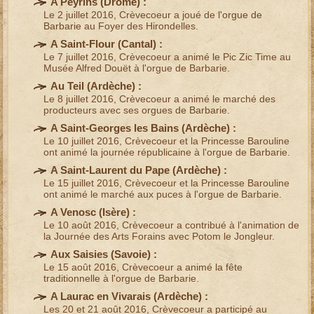
A Peyrins (
Drôme
) :
Le 2 juillet 2016, Crèvecoeur a joué de l'
orgue de
Barbarie
au Foyer des Hirondelles.
A Saint-Flour (
Cantal
) :
Le 7 juillet 2016, Crèvecoeur a animé le
Pic Zic Time
au
Musée Alfred Douët à l'
orgue de Barbarie
.
Au Teil (
Ardèche
) :
Le 8 juillet 2016, Crèvecoeur a animé le
marché des
producteurs
avec ses
orgues de Barbarie
.
A Saint-Georges les Bains (
Ardèche
) :
Le 10 juillet 2016,
Crèvecoeur et la Princesse Barouline
ont animé la journée républicaine à l'
orgue de Barbarie
.
A Saint-Laurent du Pape (
Ardèche
) :
Le 15 juillet 2016, Crèvecoeur et la Princesse Barouline
ont animé le
marché aux puces
à l'
orgue de Barbarie
.
A Venosc (
Isère
) :
Le 10 août 2016, Crèvecoeur a contribué à l'
animation de
la Journée des Arts Forains
avec
Potom le Jongleur
.
Aux Saisies (
Savoie
) :
Le 15 août 2016, Crèvecoeur
a animé la fête
traditionnelle
à l'
orgue de Barbarie
.
A Laurac en Vivarais (
Ardèche
) :
Les 20 et 21 août 2016, Crèvecoeur a participé au