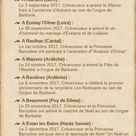
Le 3 septembre 2017, Crèvecoeur a animé la 39ème
foire à l'ancienne
d'Autrans au son de l'
orgue de
Barbarie
.
A Ecotay l'Olme (
Loire
) :
Le 30 septembre 2017, Crèvecoeur a animé le
vin
d'honneur du mariage
d'Évelyne et de Ludovic.
A Raulhac (
Cantal
) :
Le 1er octobre 2017, Crèvecoeur et la Princesse
Barouline ont participé à l'
animation
d'
"Acabatz d'Entrar"
.
A Mauves (
Ardèche
) :
Le 14 octobre 2017, Crèvecoeur a animé la
Fête de
l'Alambic
à l'
orgue de Barbarie
.
A Rosières (
Ardèche
) :
Le 4 novembre 2017, Crèvecoeur a célébré le premier
anniversaire de la recyclerie Les Reskapés au son de
l'
orgue de Barbarie
.
A Beaumont (
Puy de Dôme
) :
Le 25 novembre 2017, Crèvecoeur et la Princesse
Barouline ont animé le
marché de Noël
au son de l'
orgue
de Barbarie
.
A Evian les Bains (
Haute Savoie
) :
Le 2 décembre 2017, Crèvecoeur et la Princesse
Barouline ont joué dans le
spectacle de Noël
"Un Noël en