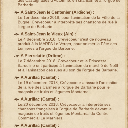
des Castagnades d'Automne
, en chanson et à l'
orgue de
Barbarie
.
A Saint-Jean le Centenier (
Ardèche
) :
Le 1er décembre 2018, pour l'animation de la Fête de la
Bugne, Crèvecoeur a interprété ses
chansons de rue à
l'orgue de Barbarie
.
A Saint-Jean le Vieux (
Ain
) :
Le 4 décembre 2018, Crèvecoeur s'est de nouveau
produit à la MARPA Le Verger, pour animer la
Fête des
Lumières
à l'orgue de Barbarie.
A Pierrelatte (
Drôme
) :
Le 7 décembre 2018, Crèvecoeur et
la Princesse
Barouline
ont participé à l'
animation du marché de Noël
et à l'
animation des rues
au son de l'
orgue de Barbarie
.
A Aurillac (
Cantal
) :
Le 19 décembre 2018, Crèvecoeur a assuré l'
animation
de la rue
des Carmes à l'
orgue de Barbarie
pour le
magasin de fruits et légumes Montarnal.
A Aurillac (
Cantal
) :
Le 20 décembre 2018, Crèvecoeur a interprété ses
chansons françaises à l'orgue de Barbarie
devant le
magasin de fruits et légumes Montarnal du Centre
Commercial Le Marniers.
A Aurillac (
Cantal
) :