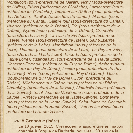
Montluçon
(sous-préfecture de l'Allier),
Vichy
(sous-préfecture
de l'Allier),
Privas
(préfecture de l'Ardèche),
Largentière
(sous-
préfecture de l'Ardèche),
Tournon sur Rhône
(sous-préfecture
de l'Ardèche),
Aurillac
(préfecture du Cantal),
Mauriac
(sous-
préfecture du Cantal),
Saint-Flour
(sous-préfecture du Cantal),
Valence
(préfecture de la Drôme),
Die
(sous-préfecture de la
Drôme),
Nyons
(sous-préfecture de la Drôme),
Grenoble
(préfecture de l'Isère),
La Tour du Pin
(sous-préfecture de
l'Isère),
Vienne
(sous-préfecture de l'Isère),
Saint-Etienne
(préfecture de la Loire),
Montbrison
(sous-préfecture de la
Loire),
Roanne
(sous-préfecture de la Loire),
Le Puy en Velay
(préfecture de la Haute Loire),
Brioude
(sous-préfecture de la
Haute Loire),
Yssingeaux
(sous-préfecture de la Haute Loire),
Clermont-Ferrand
(préfecture du Puy de Dôme),
Ambert
(sous-
préfecture du Puy de Dôme),
Issoire
(sous-préfecture du Puy
de Dôme),
Riom
(sous-préfecture du Puy de Dôme),
Thiers
(sous-préfecture du Puy de Dôme),
Lyon
(préfecture du
Rhône),
Villefranche sur Saône
(sous-préfecture du Rhône),
Chambéry
(préfecture de la Savoie),
Albertville
(sous-préfecture
de la Savoie),
Saint-Jean de Maurienne
(sous-préfecture de la
Savoie),
Annecy
(préfecture de la Haute-Savoie),
Bonneville
(sous-préfecture de la Haute-Savoie),
Saint-Julien en Genevois
(sous-préfecture de la Haute-Savoie),
Thonon les Bains
(sous-
préfecture de la Haute-Savoie).
A Grenoble (
Isère
) :
Le 19 janvier 2015, Crèvecoeur a assuré une
animation
chantée à l'orgue de Barbarie
, pour les 150 ans de la