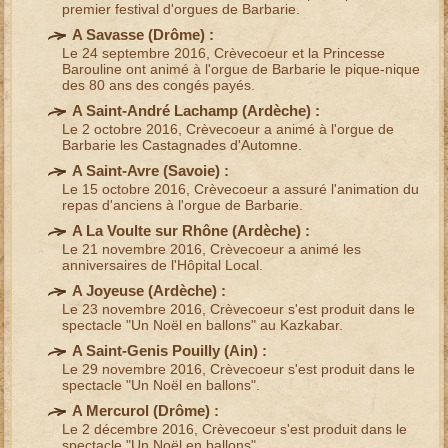
premier
festival d'orgues de Barbarie
.
A Savasse (
Drôme
) :
Le 24 septembre 2016, Crèvecoeur et la Princesse
Barouline ont animé à l'
orgue de Barbarie
le pique-nique
des
80 ans des congés payés
.
A Saint-André Lachamp (
Ardèche
) :
Le 2 octobre 2016, Crèvecoeur a animé à l'
orgue de
Barbarie
les
Castagnades d'Automne
.
A Saint-Avre (
Savoie
) :
Le 15 octobre 2016, Crèvecoeur a assuré l'
animation du
repas d'anciens
à l'
orgue de Barbarie
.
A La Voulte sur Rhône (
Ardèche
) :
Le 21 novembre 2016, Crèvecoeur a animé les
anniversaires de l'
Hôpital Local
.
A Joyeuse (
Ardèche
) :
Le 23 novembre 2016, Crèvecoeur s'est produit dans le
spectacle "Un Noël en ballons"
au Kazkabar.
A Saint-Genis Pouilly (
Ain
) :
Le 29 novembre 2016, Crèvecoeur s'est produit dans le
spectacle "Un Noël en ballons"
.
A Mercurol (
Drôme
) :
Le 2 décembre 2016, Crèvecoeur s'est produit dans le
spectacle "Un Noël en ballons"
.