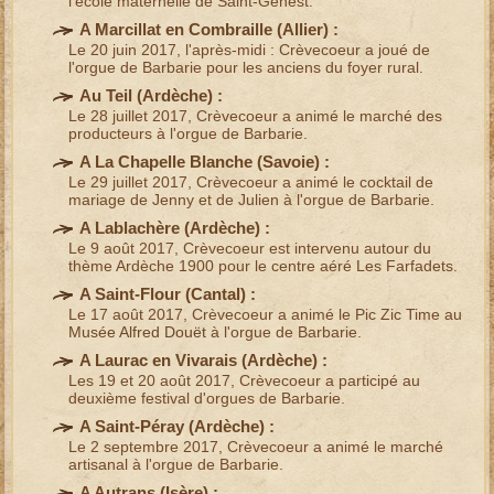
l'
école maternelle
de Saint-Genest.
A Marcillat en Combraille (
Allier
) :
Le 20 juin 2017, l'après-midi : Crèvecoeur a joué de
l'
orgue de Barbarie
pour les anciens du foyer rural.
Au Teil (
Ardèche
) :
Le 28 juillet 2017, Crèvecoeur a animé le
marché des
producteurs
à l'
orgue de Barbarie
.
A La Chapelle Blanche (
Savoie
) :
Le 29 juillet 2017, Crèvecoeur a animé le
cocktail de
mariage
de Jenny et de Julien à l'
orgue de Barbarie
.
A Lablachère (
Ardèche
) :
Le 9 août 2017, Crèvecoeur est intervenu autour du
thème
Ardèche 1900
pour le centre aéré Les Farfadets.
A Saint-Flour (
Cantal
) :
Le 17 août 2017, Crèvecoeur a animé le
Pic Zic Time
au
Musée Alfred Douët
à l'
orgue de Barbarie
.
A Laurac en Vivarais (
Ardèche
) :
Les 19 et 20 août 2017, Crèvecoeur a participé au
deuxième
festival d'orgues de Barbarie
.
A Saint-Péray (
Ardèche
) :
Le 2 septembre 2017, Crèvecoeur a animé le
marché
artisanal
à l'
orgue de Barbarie
.
A Autrans (
Isère
) :