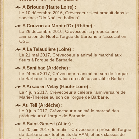
A Brioude (
Haute Loire
) :
Le 10 décembre 2016, Crèvecoeur s'est produit dans le
spectacle "Un Noël en ballons"
.
A Couzon au Mont d'Or (
Rhône
) :
Le 26 décembre 2016, Crèvecoeur a proposé une
animation de Noël à l'orgue de Barbarie
à l'association
OSL.
A La Talaudière (
Loire
) :
Le 21 mai 2017, Crèvecoeur a animé le
marché aux
fleurs
à l'
orgue de Barbarie
.
A Sanilhac (
Ardèche
) :
Le 24 mai 2017, Crèvecoeur a animé au son de l'
orgue
de Barbarie
l'
inauguration
du café associatif le Berlou.
A Arsac en Velay (
Haute-Loire
) :
Le 4 juin 2017, Crèvecoeur a célébré l'
anniversaire
de
Marie-Thérèse au son de l'
orgue de Barbarie
.
Au Teil (
Ardèche
) :
Le 9 juin 2017, Crèvecoeur a animé le
marché des
producteurs
à l'
orgue de Barbarie
.
A Saint-Genest (
Allier
) :
Le 20 juin 2017, le matin : Crèvecoeur a présenté l'
orgue
de Barbarie
aux tout petits du RAM, et aux classes de