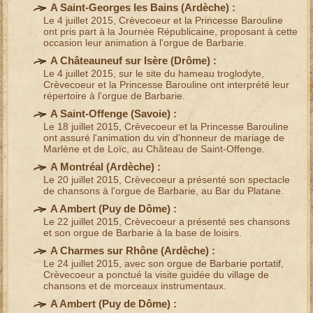
A Saint-Georges les Bains (
Ardèche
) :
Le 4 juillet 2015, Crèvecoeur et
la Princesse Barouline
ont pris part à la
Journée Républicaine
, proposant à cette
occasion leur
animation à l'orgue de Barbarie
.
A Châteauneuf sur Isère (
Drôme
) :
Le 4 juillet 2015, sur le site du hameau troglodyte,
Crèvecoeur et la Princesse Barouline
ont interprété leur
répertoire à l'orgue de Barbarie
.
A Saint-Offenge (
Savoie
) :
Le 18 juillet 2015, Crèvecoeur et la Princesse Barouline
ont assuré l'
animation du vin d'honneur de mariage
de
Marlène et de Loïc, au Château de Saint-Offenge.
A Montréal (
Ardèche
) :
Le 20 juillet 2015, Crèvecoeur a présenté son
spectacle
de chansons à l'orgue de Barbarie
, au Bar du Platane.
A Ambert (
Puy de Dôme
) :
Le 22 juillet 2015, Crèvecoeur a présenté
ses chansons
et son orgue de Barbarie
à la base de loisirs.
A Charmes sur Rhône (
Ardèche
) :
Le 24 juillet 2015, avec son
orgue de Barbarie portatif
,
Crèvecoeur a ponctué la visite guidée du village de
chansons et de morceaux instrumentaux
.
A Ambert (
Puy de Dôme
) :