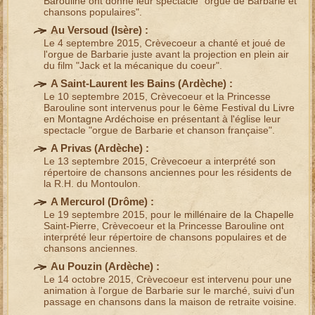
Barouline
ont donné leur
spectacle "orgue de Barbarie et
chansons populaires"
.
Au Versoud (
Isère
) :
Le 4 septembre 2015, Crèvecoeur a
chanté et joué de
l'orgue de Barbarie
juste avant la
projection en plein air
du film "
Jack et la mécanique du coeur
".
A Saint-Laurent les Bains (
Ardèche
) :
Le 10 septembre 2015,
Crèvecoeur et la Princesse
Barouline
sont intervenus pour le
6ème Festival du Livre
en Montagne Ardéchoise
en présentant à l'église leur
spectacle "orgue de Barbarie et chanson française"
.
A Privas (
Ardèche
) :
Le 13 septembre 2015, Crèvecoeur a interprété son
répertoire de chansons anciennes
pour les résidents de
la R.H. du Montoulon.
A Mercurol (
Drôme
) :
Le 19 septembre 2015, pour le
millénaire de la Chapelle
Saint-Pierre
,
Crèvecoeur et la Princesse Barouline
ont
interprété leur répertoire de
chansons populaires et de
chansons anciennes
.
Au Pouzin (
Ardèche
) :
Le 14 octobre 2015, Crèvecoeur est intervenu pour une
animation à l'orgue de Barbarie sur le marché
, suivi d'un
passage en
chansons dans la maison de retraite
voisine.