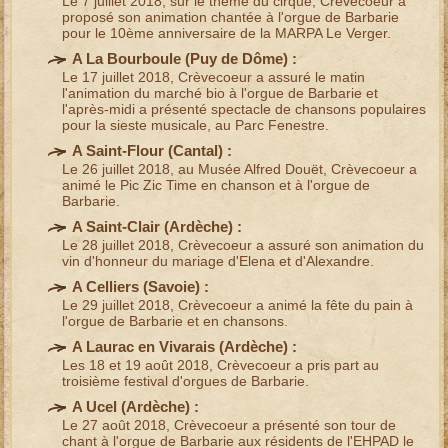
Le 7 juillet 2018, sur le
thème du cirque
, Crèvecoeur a
proposé son
animation chantée à l'orgue de Barbarie
pour le 10ème anniversaire de la MARPA Le Verger.
A La Bourboule (
Puy de Dôme
) :
Le 17 juillet 2018, Crèvecoeur a assuré le matin
l'
animation du marché bio à l'orgue de Barbarie
et
l'après-midi a présenté
spectacle de chansons populaires
pour la sieste musicale, au Parc Fenestre.
A Saint-Flour (
Cantal
) :
Le 26 juillet 2018, au Musée Alfred Douët, Crèvecoeur a
animé le Pic Zic Time
en chanson et à l'orgue de
Barbarie
.
A Saint-Clair (
Ardèche
) :
Le 28 juillet 2018, Crèvecoeur a assuré son
animation du
vin d'honneur du mariage
d'Elena et d'Alexandre.
A Celliers (
Savoie
) :
Le 29 juillet 2018, Crèvecoeur a animé la fête du pain à
l'
orgue de Barbarie et en chansons
.
A Laurac en Vivarais (
Ardèche
) :
Les 18 et 19 août 2018, Crèvecoeur a pris part au
troisième
festival d'orgues de Barbarie
.
A Ucel (
Ardèche
) :
Le 27 août 2018, Crèvecoeur a présenté son
tour de
chant à l'orgue de Barbarie
aux résidents de l'
EHPAD
le