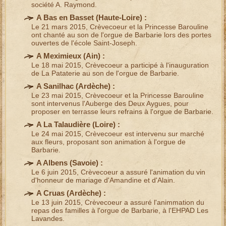
société A. Raymond.
A Bas en Basset (
Haute-Loire
) :
Le 21 mars 2015, Crèvecoeur et la Princesse Barouline
ont chanté au son de l'
orgue de Barbarie
lors des portes
ouvertes de l'école Saint-Joseph.
A Meximieux (
Ain
) :
Le 18 mai 2015, Crèvecoeur a participé à l'inauguration
de La Pataterie au son de l'
orgue de Barbarie
.
A Sanilhac (
Ardèche
) :
Le 23 mai 2015, Crèvecoeur et la Princesse Barouline
sont intervenus l'Auberge des Deux Aygues, pour
proposer en terrasse leurs
refrains à l'orgue de Barbarie
.
A La Talaudière (
Loire
) :
Le 24 mai 2015, Crèvecoeur est intervenu sur
marché
aux fleurs
, proposant son
animation à l'orgue de
Barbarie
.
A Albens (
Savoie
) :
Le 6 juin 2015, Crèvecoeur a assuré l'
animation du vin
d'honneur de mariage
d'Amandine et d'Alain.
A Cruas (
Ardèche
) :
Le 13 juin 2015, Crèvecoeur a assuré l'
animmation du
repas
des familles à l'
orgue de Barbarie
, à l'
EHPAD Les
Lavandes
.