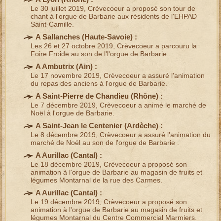
Le 30 juillet 2019, Crèvecoeur a proposé son
tour de
chant à l'orgue de Barbarie
aux résidents de l'
EHPAD
Saint-Camille
.
A Sallanches (
Haute-Savoie
) :
Les 26 et 27 octobre 2019, Crèvecoeur a parcouru la
Foire Froide au son de l'
l'orgue de Barbarie
.
A Ambutrix (
Ain
) :
Le 17 novembre 2019, Crèvecoeur a assuré l'
animation
du repas des anciens
à l'orgue de Barbarie.
A Saint-Pierre de Chandieu (
Rhône
) :
Le 7 décembre 2019, Crèvecoeur a animé le
marché de
Noël
à l'orgue de Barbarie.
A Saint-Jean le Centenier (
Ardèche
) :
Le 8 décembre 2019, Crèvecoeur a assuré l'
animation du
marché de Noël
au son de l'
orgue de Barbarie
.
A Aurillac (
Cantal
) :
Le 18 décembre 2019, Crèvecoeur a proposé son
animation à l'orgue de Barbarie
au magasin de fruits et
légumes Montarnal de la rue des Carmes.
A Aurillac (
Cantal
) :
Le 19 décembre 2019, Crèvecoeur a proposé son
animation à l'orgue de Barbarie
au magasin de fruits et
légumes Montarnal du Centre Commercial Marmiers.