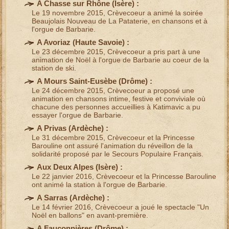
A Chasse sur Rhône (
Isère
) :
Le 19 novembre 2015, Crèvecoeur a animé la
soirée
Beaujolais Nouveau
de La Pataterie, en
chansons et à
l'orgue de Barbarie
.
A Avoriaz (
Haute Savoie
) :
Le 23 décembre 2015, Crèvecoeur a pris part à une
animation de Noël à l'orgue de Barbarie
au coeur de la
station de ski.
A Mours Saint-Eusèbe (
Drôme
) :
Le 24 décembre 2015, Crèvecoeur a proposé une
animation en chansons
intime, festive et conviviale où
chacune des personnes accueillies à Katimavic a pu
essayer l'
orgue de Barbarie
.
A
Privas
(
Ardèche
) :
Le 31 décembre 2015,
Crèvecoeur et la Princesse
Barouline
ont assuré l'
animation du réveillon
de la
solidarité proposé par le Secours Populaire Français.
Aux Deux Alpes (
Isère
) :
Le 22 janvier 2016, Crèvecoeur et la Princesse Barouline
ont animé la station à l'
orgue de Barbarie
.
A Sarras (
Ardèche
) :
Le 14 février 2016, Crèvecoeur a joué le
spectacle "Un
Noël en ballons"
en avant-première.
A Fauconnières (
Drôme
) :