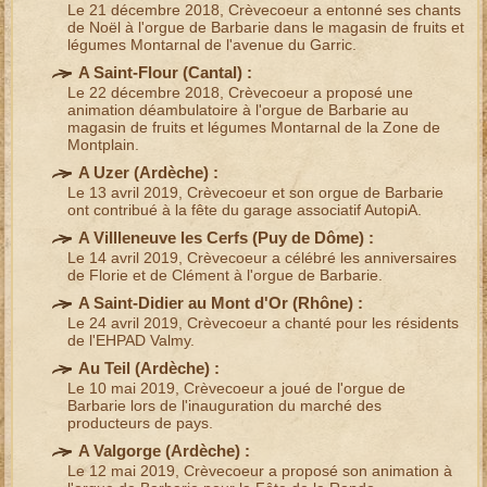
Le 21 décembre 2018, Crèvecoeur a entonné ses
chants
de Noël à l'orgue de Barbarie
dans le magasin de fruits et
légumes Montarnal de l'avenue du Garric.
A Saint-Flour (
Cantal
) :
Le 22 décembre 2018, Crèvecoeur a proposé une
animation déambulatoire à l'orgue de Barbarie
au
magasin de fruits et légumes Montarnal de la Zone de
Montplain.
A Uzer (
Ardèche
) :
Le 13 avril 2019,
Crèvecoeur et son orgue de Barbarie
ont contribué à la fête du
garage associatif AutopiA
.
A Villleneuve les Cerfs (
Puy de Dôme
) :
Le 14 avril 2019, Crèvecoeur a célébré les anniversaires
de Florie et de Clément à l'orgue de Barbarie.
A Saint-Didier au Mont d'Or (
Rhône
) :
Le 24 avril 2019, Crèvecoeur a chanté pour les
résidents
de l'EHPAD
Valmy.
Au Teil (
Ardèche
) :
Le 10 mai 2019, Crèvecoeur a joué de l'
orgue de
Barbarie
lors de l'inauguration du marché des
producteurs de pays.
A Valgorge (
Ardèche
) :
Le 12 mai 2019, Crèvecoeur a proposé son
animation à