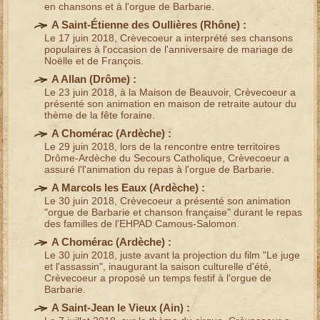
en chansons et à l'orgue de Barbarie
.
A Saint-Étienne des Oullières (
Rhône
) :
Le 17 juin 2018, Crèvecoeur a
interprété ses chansons
populaires
à l'occasion de l'anniversaire de
mariage
de
Noëlle et de François.
A Allan (
Drôme
) :
Le 23 juin 2018, à la Maison de Beauvoir, Crèvecoeur a
présenté son
animation en maison de retraite
autour du
thème de la fête foraine
.
A Chomérac (
Ardèche
) :
Le 29 juin 2018, lors de la
rencontre entre territoires
Drôme-Ardèche
du Secours Catholique, Crèvecoeur a
assuré l'
l'animation du repas à l'orgue de Barbarie
.
A Marcols les Eaux (
Ardèche
) :
Le 30 juin 2018, Crèvecoeur a présenté son
animation
"orgue de Barbarie et chanson française"
durant le repas
des
familles de l'EHPAD
Camous-Salomon.
A Chomérac (
Ardèche
) :
Le 30 juin 2018, juste avant la projection du film "Le juge
et l'assassin", inaugurant la saison culturelle d'été,
Crèvecoeur a proposé un
temps festif à l'orgue de
Barbarie
.
A Saint-Jean le Vieux (
Ain
) :