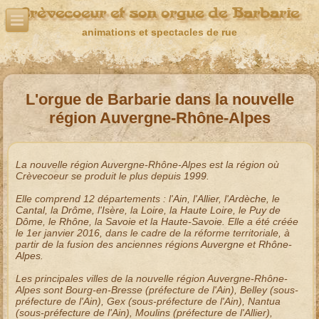
Crèvecoeur et son orgue de Barbarie
animations et spectacles de rue
L'orgue de Barbarie dans la nouvelle
région Auvergne-Rhône-Alpes
La nouvelle région
Auvergne-Rhône-Alpes
est la région où
Crèvecoeur se produit le plus depuis
1999
.
Elle comprend 12 départements : l'
Ain
, l'
Allier
, l'
Ardèche
, le
Cantal
, la
Drôme
, l'
Isère
, la
Loire
, la
Haute Loire
, le
Puy de
Dôme
, le
Rhône
, la
Savoie
et la
Haute-Savoie
. Elle a été créée
le 1er janvier 2016, dans le cadre de la réforme territoriale, à
partir de la fusion des anciennes régions
Auvergne
et
Rhône-
Alpes
.
Les principales villes de la
nouvelle région Auvergne-Rhône-
Alpes
sont
Bourg-en-Bresse
(préfecture de l'Ain),
Belley
(sous-
préfecture de l'Ain),
Gex
(sous-préfecture de l'Ain),
Nantua
(sous-préfecture de l'Ain),
Moulins
(préfecture de l'Allier),