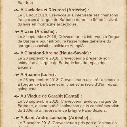
Sandron.
A Usclades et Rieutord (
Ardèche
) :
Le 31 août 2018, Crèvecoeur a interprété ses
chansons
françaises à l'orgue de Barbarie
durant le 9ème festival
du livre en montagne ardéchoise.
A Uzer (
Ardèche
) :
Le 8 septembre 2018, Crèvecoeur est
intervenu à l'orgue
de Barbarie
pour introduire l'assemblée générale du
garage associatif et solidaire AutopiA.
A Clarafond-Arcine (
Haute-Savoie
) :
Le 23 septembre 2018, Crèvecoeur a présenté son
animation à l'orgue de Barbarie
lors du
repas des
anciens
.
A Roanne (
Loire
) :
Le 26 septembre 2018, Crèvecoeur a assuré l'
animation
à l'orgue de Barbarie et en chansons rétro
d'
d'un repas
guinguette
.
Au Viaduc de Garabit (
Cantal
) :
Le 30 septembre 2018, Crèvecoeur, avec son
orgue de
Barbarie
, a contribué à l'
animation de la commémoration
du 130ème anniversaire
de la ligne Paris-Béziers.
A Saint-André Lachamp (
Ardèche
) :
Le 7 octobre 2018, Crèvecoeur a pris part à l'
animation