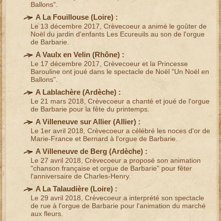
Ballons".
A La Fouillouse (
Loire
) :
Le 13 décembre 2017, Crèvecoeur a animé le
goûter de
Noël
du jardin d'enfants Les Ecureuils au son de l'
orgue
de Barbarie
.
A Vaulx en Velin (
Rhône
) :
Le 17 décembre 2017, Crèvecoeur et la Princesse
Barouline ont joué dans le
spectacle de Noël
"Un Noël en
Ballons".
A Lablachère (
Ardèche
) :
Le 21 mars 2018, Crèvecoeur a
chanté et joué de l'orgue
de Barbarie
pour la
fête du printemps
.
A Villeneuve sur Allier (
Allier
) :
Le 1er avril 2018, Crèvecoeur a célébré les
noces d'or
de
Marie-France et Bernard à l'
orgue de Barbarie
.
A Villeneuve de Berg (
Ardèche
) :
Le 27 avril 2018, Crèvecoeur a proposé son
animation
"chanson française et orgue de Barbarie"
pour
fêter
l'anniversaire
de Charles-Henry.
A La Talaudière (
Loire
) :
Le 29 avril 2018, Crèvecoeur a interprété son
spectacle
de rue à l'orgue de Barbarie
pour l'
animation du marché
aux fleurs
.