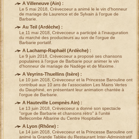
A Villeneuve (
Ain
) :
Le 5 mai 2018, Crèvecoeur a animé le
le vin d'honneur
de mariage
de Laurence et de Sylvain à l'
orgue de
Barbarie
.
Au Teil (
Ardèche
) :
Le 11 mai 2018, Crèvecoeur a participé à l'inauguration
du
marché des producteurs
au son de l'
orgue de
Barbarie portatif
.
A Lachamp-Raphaël (
Ardèche
) :
Le 9 juin 2018, Crèvecoeur a proposé ses
chansons
populaires à l'orgue de Barbarie
pour
animer le vin
d'honneur de mariage
de Nadège et de Maxime.
A Veyrins-Thuellins (
Isère
) :
Le 10 juin 2018,
Crèvecoeur et la Princesse Barouline
ont
contribué aux 10 ans de l'association Les Mains Vertes
du Dauphiné, en présentant leur
animation chantée à
l'orgue de Barbarie
.
A Hauteville Lompnès
Ain
) :
Le 13 juin 2018, Crèvecoeur a donné son
spectacle
"orgue de Barbarie et chansons rétro"
à l'unité
Bellecombe Albarine du Centre Hospitalier.
A Lyon (
Rhône
) :
Le 14 juin 2018, Crèvecoeur et
la Princesse Barouline
ont
animé la Grande Tablée du Restaurant Inter-Administratif