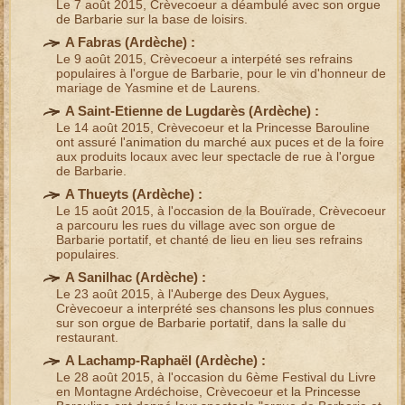
Le 7 août 2015, Crèvecoeur a déambulé avec son
orgue
de Barbarie
sur la base de loisirs.
A Fabras (
Ardèche
) :
Le 9 août 2015, Crèvecoeur a interpété ses
refrains
populaires à l'orgue de Barbarie
, pour le
vin d'honneur de
mariage
de Yasmine et de Laurens.
A Saint-Etienne de Lugdarès (
Ardèche
) :
Le 14 août 2015, Crèvecoeur et la Princesse Barouline
ont assuré l'
animation du marché aux puces
et de la foire
aux produits locaux avec leur
spectacle de rue à l'orgue
de Barbarie
.
A Thueyts (
Ardèche
) :
Le 15 août 2015, à l'occasion de la
Bouïrade
, Crèvecoeur
a parcouru les rues du village avec
son orgue de
Barbarie portatif
, et chanté de lieu en lieu ses
refrains
populaires
.
A Sanilhac (
Ardèche
) :
Le 23 août 2015, à l'Auberge des Deux Aygues,
Crèvecoeur a interprété ses chansons
les plus connues
sur son
orgue de Barbarie portatif
, dans la salle du
restaurant.
A Lachamp-Raphaël (
Ardèche
) :
Le 28 août 2015, à l'occasion du
6ème Festival du Livre
en Montagne Ardéchoise
, Crèvecoeur et
la Princesse