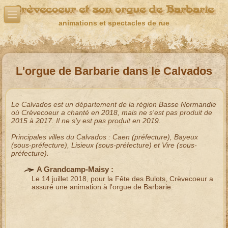
Crèvecoeur et son orgue de Barbarie
animations et spectacles de rue
L'orgue de Barbarie dans le Calvados
Le
Calvados
est un département de la région
Basse Normandie
où Crèvecoeur a chanté en
2018
, mais ne s'est pas produit de
2015
à
2017
. Il ne s'y est pas produit en
2019
.
Principales villes du
Calvados
:
Caen
(préfecture),
Bayeux
(sous-préfecture),
Lisieux
(sous-préfecture) et
Vire
(sous-
préfecture).
A Grandcamp-Maisy :
Le 14 juillet 2018, pour la
Fête des Bulots
, Crèvecoeur a
assuré une
animation à l'orgue de Barbarie
.