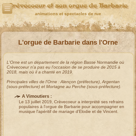
Crèvecoeur et son orgue de Barbarie
animations et spectacles de rue
L'orgue de Barbarie dans l'Orne
L'
Orne
est un département de la région
Basse Normandie
où
Crèvecoeur n'a pas eu l'occasion de se produire de
2015
à
2018
, mais où il a chanté en
2019
.
Principales villes de l'
Orne
:
Alençon
(préfecture),
Argentan
(sous-préfecture) et
Mortagne au Perche
(sous-préfecture).
A Vimoutiers :
Le 13 juillet 2019, Crèvecoeur a interprété ses
refrains
populaires à l'orgue de Barbarie
pour accompagner en
musique l'
apéritif de mariage
d'Elodie et de Vincent.