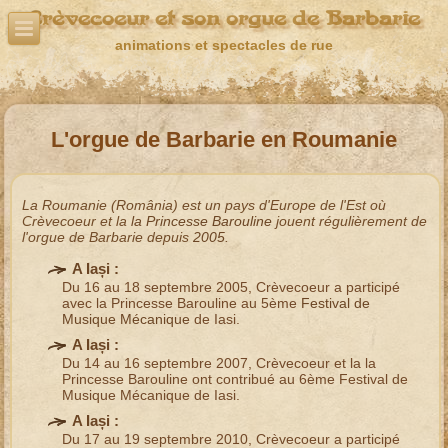
Crèvecoeur et son orgue de Barbarie
animations et spectacles de rue
L'orgue de Barbarie en Roumanie
La
Roumanie
(
România
) est un pays d'
Europe de l'Est
où
Crèvecoeur et la
la Princesse Barouline
jouent régulièrement de
l'
orgue de Barbarie
depuis
2005
.
A
Iași
:
Du 16 au 18 septembre 2005, Crèvecoeur a participé
avec la Princesse Barouline au 5ème
Festival de
Musique Mécanique
de Iasi.
A
Iași
:
Du 14 au 16 septembre 2007, Crèvecoeur et la
la
Princesse Barouline
ont contribué au 6ème
Festival de
Musique Mécanique
de Iasi.
A
Iași
:
Du 17 au 19 septembre 2010, Crèvecoeur a participé