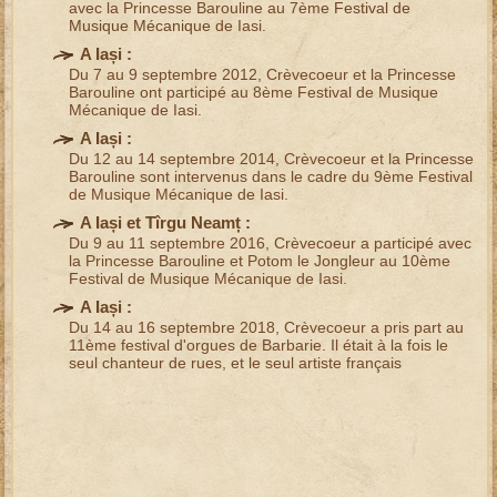
avec la Princesse Barouline au 7ème
Festival de
Musique Mécanique
de Iasi.
A
Iași
:
Du 7 au 9 septembre 2012,
Crèvecoeur et la Princesse
Barouline
ont participé au 8ème
Festival de Musique
Mécanique
de Iasi.
A
Iași
:
Du 12 au 14 septembre 2014, Crèvecoeur et la Princesse
Barouline sont intervenus dans le cadre du 9ème
Festival
de Musique Mécanique
de Iasi.
A
Iași
et
Tîrgu Neamț
:
Du 9 au 11 septembre 2016, Crèvecoeur a participé avec
la Princesse Barouline et Potom le Jongleur au 10ème
Festival de Musique Mécanique
de Iasi.
A
Iași
:
Du 14 au 16 septembre 2018, Crèvecoeur a pris part au
11ème
festival d'orgues de Barbarie
. Il était à la fois le
seul
chanteur de rues
, et le seul
artiste français