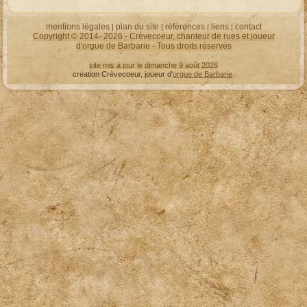
mentions légales
plan du site
références
liens
contact
|
|
|
|
Copyright © 2014- 2026 - Crèvecoeur, chanteur de rues et joueur
d'
orgue de Barbarie
- Tous droits réservés
site mis à jour le dimanche 9 août 2026
création Crèvecoeur, joueur d'
orgue de Barbarie
.