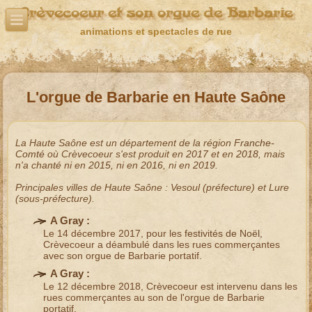
Crèvecoeur et son orgue de Barbarie
animations et spectacles de rue
L'orgue de Barbarie en Haute Saône
La
Haute Saône
est un département de la région
Franche-
Comté
où Crèvecoeur s'est produit en
2017
et en
2018
, mais
n'a chanté ni en
2015
, ni en
2016
, ni en
2019
.
Principales villes de
Haute Saône
:
Vesoul
(préfecture) et
Lure
(sous-préfecture).
A Gray :
Le 14 décembre 2017, pour les
festivités de Noël
,
Crèvecoeur a déambulé dans les rues commerçantes
avec son
orgue de Barbarie portatif
.
A Gray :
Le 12 décembre 2018, Crèvecoeur est intervenu dans les
rues commerçantes au son de l'
orgue de Barbarie
portatif
.