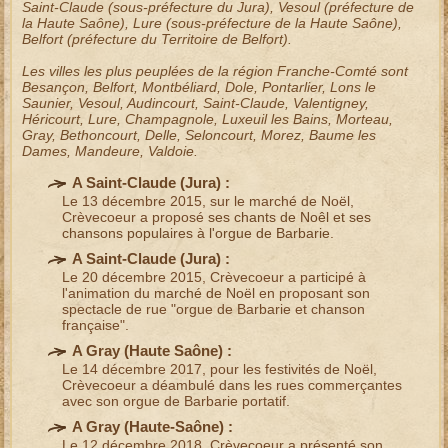
Saint-Claude
(sous-préfecture du Jura),
Vesoul
(préfecture de
la Haute Saône),
Lure
(sous-préfecture de la Haute Saône),
Belfort
(préfecture du Territoire de Belfort).
Les villes les plus peuplées de la région
Franche-Comté
sont
Besançon, Belfort, Montbéliard, Dole, Pontarlier, Lons le
Saunier, Vesoul,
Audincourt
, Saint-Claude,
Valentigney
,
Héricourt
, Lure,
Champagnole
,
Luxeuil les Bains
,
Morteau
,
Gray
,
Bethoncourt
,
Delle
,
Seloncourt
,
Morez
,
Baume les
Dames
,
Mandeure
,
Valdoie
.
A Saint-Claude (
Jura
) :
Le 13 décembre 2015, sur le
marché de Noël
,
Crèvecoeur a proposé
ses chants de Noêl et ses
chansons populaires à l'orgue de Barbarie
.
A Saint-Claude (
Jura
) :
Le 20 décembre 2015, Crèvecoeur a participé à
l'
animation du
marché de Noël
en proposant son
spectacle de rue "orgue de Barbarie et chanson
française"
.
A Gray (
Haute Saône
) :
Le 14 décembre 2017, pour les
festivités de Noël
,
Crèvecoeur a déambulé dans les rues commerçantes
avec son
orgue de Barbarie portatif
.
A Gray (
Haute-Saône
) :
Le 12 décembre 2018, Crèvecoeur a présenté son