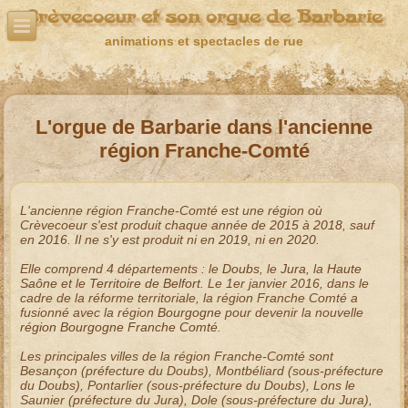
Crèvecoeur et son orgue de Barbarie
animations et spectacles de rue
L'orgue de Barbarie dans l'ancienne
région Franche-Comté
L'ancienne région
Franche-Comté
est une région où
Crèvecoeur s'est produit chaque année de
2015
à
2018
, sauf
en
2016
. Il ne s'y est produit ni en
2019
, ni en
2020
.
Elle comprend 4 départements : le
Doubs
, le
Jura
, la
Haute
Saône
et le
Territoire de Belfort
. Le 1er janvier 2016, dans le
cadre de la réforme territoriale, la région Franche Comté a
fusionné avec la région
Bourgogne
pour devenir la nouvelle
région Bourgogne Franche Comté
.
Les principales villes de la
région Franche-Comté
sont
Besançon
(préfecture du Doubs),
Montbéliard
(sous-préfecture
du Doubs),
Pontarlier
(sous-préfecture du Doubs),
Lons le
Saunier
(préfecture du Jura),
Dole
(sous-préfecture du Jura),