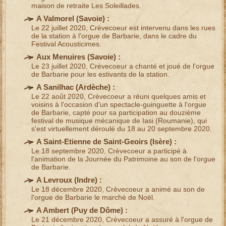
maison de retraite
Les Soleillades.
A Valmorel (
Savoie
) :
Le 22 juillet 2020, Crèvecoeur est intervenu dans les rues
de la station à l'orgue de Barbarie, dans le cadre du
Festival Acousticimes
.
Aux Menuires (
Savoie
) :
Le 23 juillet 2020, Crèvecoeur a chanté et joué de l'orgue
de Barbarie pour les estivants de la station.
A Sanilhac (
Ardèche
) :
Le 22 août 2020, Crèvecoeur a réuni quelques amis et
voisins à l'occasion d'un
spectacle-guinguette à l'orgue
de Barbarie
, capté pour sa participation au douzième
festival de musique mécanique
de Iasi (
Roumanie
), qui
s'est virtuellement déroulé du 18 au 20 septembre 2020.
A Saint-Etienne de Saint-Geoirs (
Isère
) :
Le 18 septembre 2020, Crèvecoeur a participé à
l'
animation de la Journée du Patrimoine
au son de l'orgue
de Barbarie.
A Levroux (
Indre
) :
Le 18 décembre 2020, Crèvecoeur a animé au son de
l'orgue de Barbarie le
marché de Noël
.
A Ambert (
Puy de Dôme
) :
Le 21 décembre 2020, Crèvecoeur a assuré à l'
orgue de