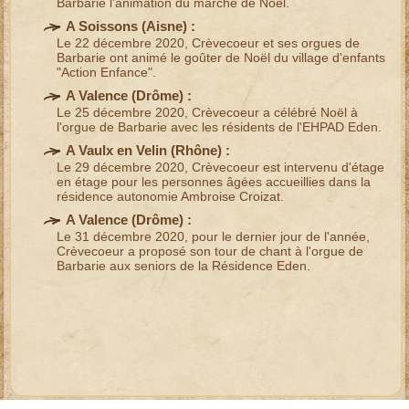
Barbarie
l'animation du
marché de Noël
.
A Soissons (
Aisne
) :
Le 22 décembre 2020,
Crèvecoeur et ses orgues de
Barbarie
ont animé le goûter de Noël du village d'enfants
"Action Enfance".
A Valence (
Drôme
) :
Le 25 décembre 2020, Crèvecoeur a célébré
Noël à
l'orgue de Barbarie
avec les résidents de l'EHPAD Eden.
A Vaulx en Velin (
Rhône
) :
Le 29 décembre 2020, Crèvecoeur est intervenu d'étage
en étage pour les personnes âgées accueillies dans la
résidence autonomie Ambroise Croizat
.
A Valence (
Drôme
) :
Le 31 décembre 2020, pour le dernier jour de l'année,
Crèvecoeur a proposé son tour de chant à l'orgue de
Barbarie aux seniors de la Résidence Eden.