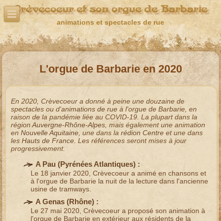
Crèvecoeur et son orgue de Barbarie
animations et spectacles de rue
L'orgue de Barbarie en 2020
En 2020, Crèvecoeur a donné à peine une douzaine de
spectacles ou d'
animations de rue
à l'
orgue de Barbarie
, en
raison de la pandémie liée au COVID-19. La plupart dans la
région
Auvergne-Rhône-Alpes
, mais également une animation
en
Nouvelle Aquitaine
, une dans la
rédion Centre
et une dans
les
Hauts de France
. Les références seront mises à jour
progressivement.
A Pau (
Pyrénées Atlantiques
) :
Le 18 janvier 2020, Crèvecoeur a animé en
chansons et
à l'orgue de Barbarie
la nuit de la lecture dans l'ancienne
usine de tramways.
A Genas (
Rhône
) :
Le 27 mai 2020, Crèvecoeur a proposé son
animation à
l'orgue de Barbarie en extérieur
aux résidents de la