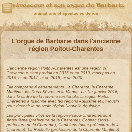
Crèvecoeur et son orgue de Barbarie
animations et spectacles de rue
L'orgue de Barbarie dans l'ancienne
région Poitou-Charentes
L'ancienne région
Poitou-Charentes
est une région où
Crèvecoeur s'est produit en
2016
et en
2019
, mais pas en
2015
, ni en
2017
, ni en
2018
, ni en
2020
.
Elle comprend 4 départements : la
Charente
, la
Charente
Maritime
, les
Deux Sèvres
et la
Vienne
. Le 1er janvier 2016,
dans le cadre de la réforme territoriale, la région Poitou
Charentes a fusionné avec les régions
Aquitaine
et
Limousin
pour devenir la nouvelle
région Nouvelle Aquitaine
.
Les principales villes de la
région Poitou-Charentes
sont
Angoulême
(préfecture de la Charente),
Cognac
(sous-
préfecture de la Charente),
Confolens
(sous-préfecture de la
Charente),
La Rochelle
(préfecture de la Charente Maritime),