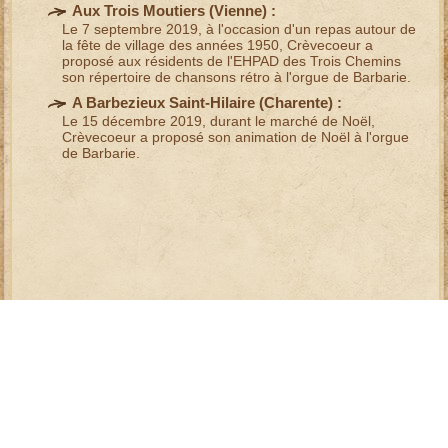
Aux Trois Moutiers (
Vienne
) :
Le 7 septembre 2019, à l'occasion d'un repas autour de
la
fête de village des années 1950
, Crèvecoeur a
proposé aux résidents de l'
EHPAD des Trois Chemins
son
répertoire de chansons rétro
à l'orgue de Barbarie.
A Barbezieux Saint-Hilaire (
Charente
) :
Le 15 décembre 2019, durant le
marché de Noël
,
Crèvecoeur a proposé son
animation de Noël à l'orgue
de Barbarie
.
mentions légales
plan du site
références
liens
contact
|
|
|
|
Copyright © 2014- 2026 - Crèvecoeur, chanteur de rues et joueur
d'
orgue de Barbarie
- Tous droits réservés
site mis à jour le dimanche 9 août 2026
création Crèvecoeur, joueur d'
orgue de Barbarie
.