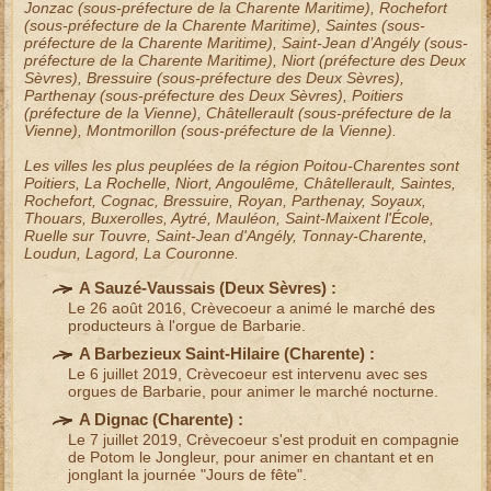
Jonzac
(sous-préfecture de la Charente Maritime),
Rochefort
(sous-préfecture de la Charente Maritime),
Saintes
(sous-
préfecture de la Charente Maritime),
Saint-Jean d’Angély
(sous-
préfecture de la Charente Maritime),
Niort
(préfecture des Deux
Sèvres),
Bressuire
(sous-préfecture des Deux Sèvres),
Parthenay
(sous-préfecture des Deux Sèvres),
Poitiers
(préfecture de la Vienne),
Châtellerault
(sous-préfecture de la
Vienne),
Montmorillon
(sous-préfecture de la Vienne).
Les villes les plus peuplées de la région
Poitou-Charentes
sont
Poitiers, La Rochelle, Niort, Angoulême, Châtellerault, Saintes,
Rochefort, Cognac, Bressuire, Royan, Parthenay, Soyaux,
Thouars, Buxerolles, Aytré, Mauléon, Saint-Maixent l'École,
Ruelle sur Touvre, Saint-Jean d'Angély, Tonnay-Charente,
Loudun, Lagord, La Couronne.
A Sauzé-Vaussais (
Deux Sèvres
) :
Le 26 août 2016, Crèvecoeur a animé le
marché des
producteurs
à l'
orgue de Barbarie
.
A Barbezieux Saint-Hilaire (
Charente
) :
Le 6 juillet 2019, Crèvecoeur est intervenu avec ses
orgues de Barbarie
, pour animer le marché nocturne.
A Dignac (
Charente
) :
Le 7 juillet 2019, Crèvecoeur s'est produit en compagnie
de
Potom le Jongleur
, pour animer en chantant et en
jonglant la journée "Jours de fête".